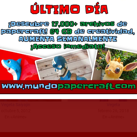
Descargar Modelo
Comparte esto:
Más
Vegeta Saiyajin
Vegeta
octubre 5, 2012
febrero 26, 2018
En «Anime»
En «Anime»