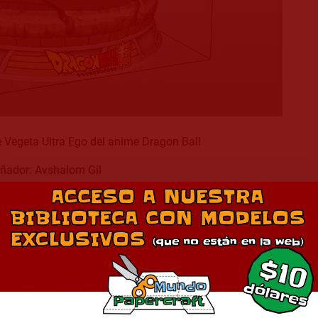
 Vegeta Ultra Ego del anime Dragon Ball
ñador: Avshalom Gil