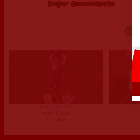
Dejar Comentario
Vegeta Ultra Ego
mayo 19, 2026
En «Anime»