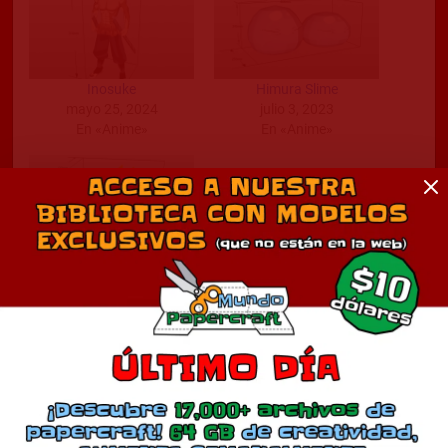
Inosuke
Himura Slime
mayo 25, 2024
julio 3, 2023
En «Anime»
En «Anime»
Joltik
abril 20, 2025
En «Anime»
Comentarios