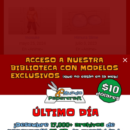
Inosuke
Himura Slime
mayo 25, 2024
julio 3, 2023
En «Anime»
En «Anime»
Joltik
abril 20, 2025
En «Anime»
Comentarios