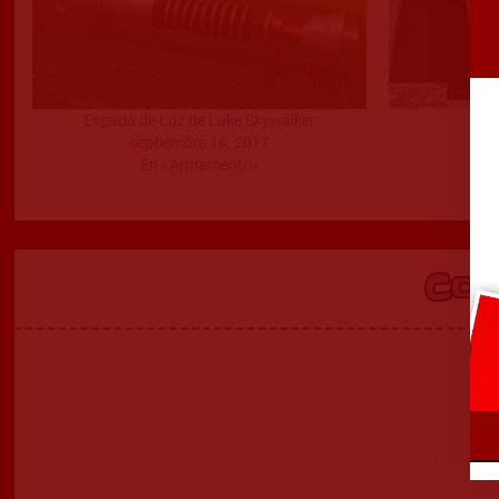
Espada de Luz de Luke Skywalker
Sab
septiembre 14, 2017
En «Armamento»
Co