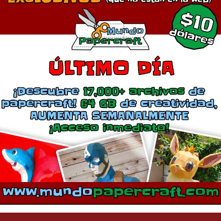
le láser Darth Vader
Sable de Luz de Kit Fisto
agosto 28, 2018
septiembre 7, 2024
En «Cine»
En «Cine»
mentarios