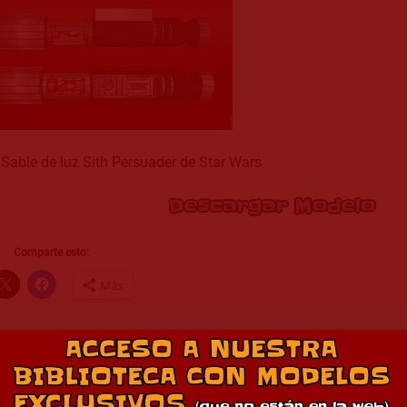
Sable de luz Sith Persuader de Star Wars
Descargar Modelo
Comparte esto:
Más