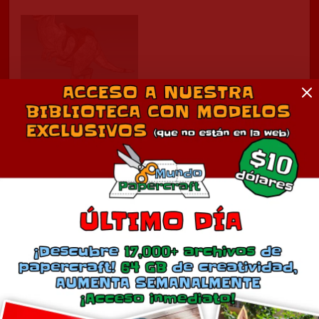
Star Wars Taun Taun y
Han Solo
agosto 19, 2011
En «Cine»
Comentarios