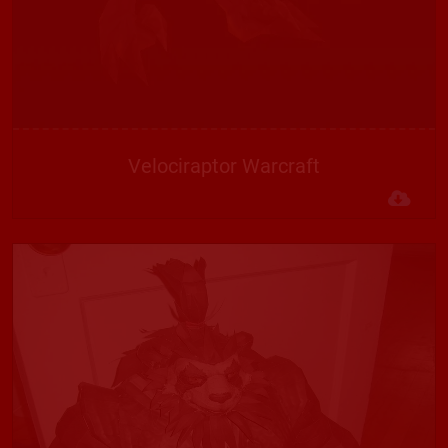
Velociraptor Warcraft
Des