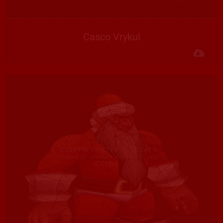
Casco Vrykul
Des