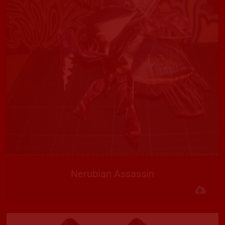
Nerubian Assassin
Des