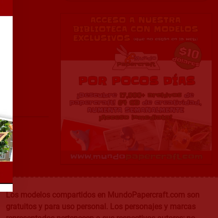
Los modelos compartidos en MundoPapercraft.com son
gratuitos y para uso personal. Los personajes y marcas