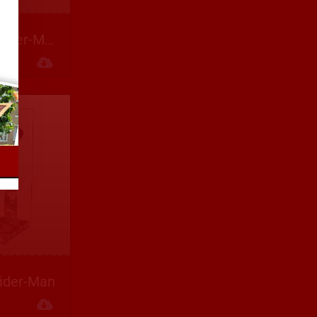
FunkoPop Spider-Man
Descargar
ider-Man
Descargar