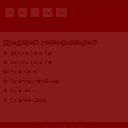
3
4
5
6
>>
Modelos relacionados
Diorama Spider Man
Diorama Spider-Man
Spider Gwen
Spider-man tamaño real
Spider-Man
Spider-Man Black