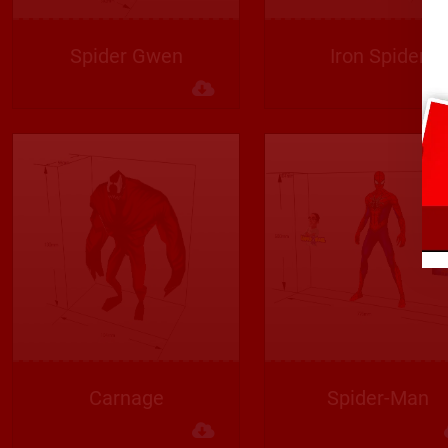
Spider Gwen
Iron Spider
Descargar
Carnage
Spider-Man
Descargar