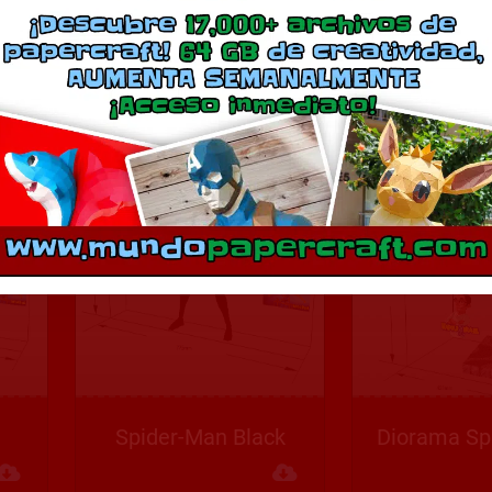
Diorama Spider Man
Descargar
Descargar
Spider-Man Black
Diorama Sp
Descargar
Descargar