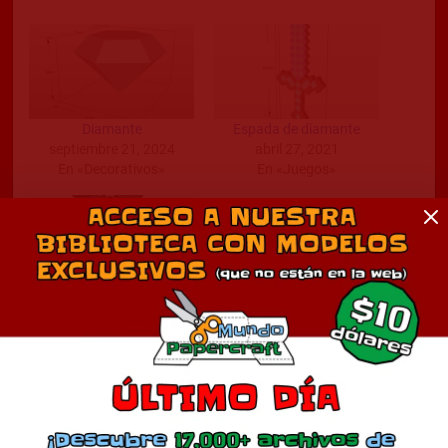
Diamante
Espada de diamante
septiembre 21, 2024
abril 27, 2021
En «Decorativos»
En «Juegos»
Extraer modelo 3d de
room de Nintendo 64
agosto 18, 2010
En «Tutoriales»