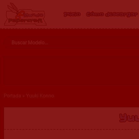
Inicio
Cómo descargar
Portada
»
Yuuki Konno
Yu