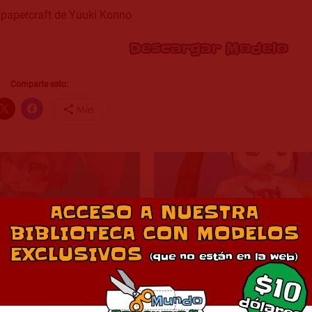
papercraft de Yuuki Konno
Descargar Modelo
Comparte esto:
Más
Misuha
Mayoi
octubre 1, 2010
octubre 2, 2010
En «Anime»
En «Anime»