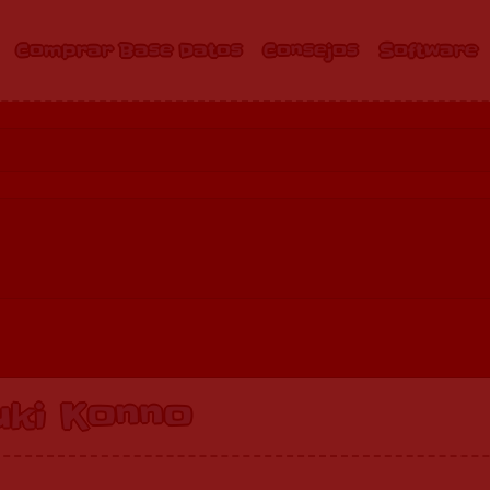
Comprar Base Datos
Consejos
Software
uki Konno