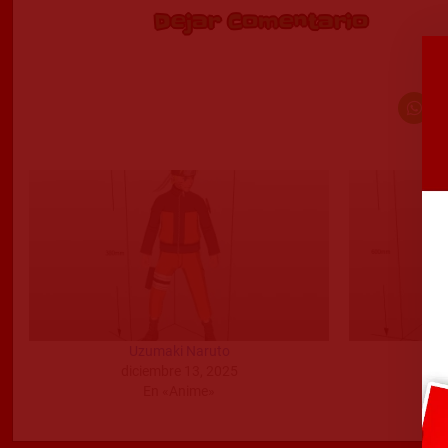
Dejar Comentario
Uzumaki Naruto
diciembre 13, 2025
En «Anime»