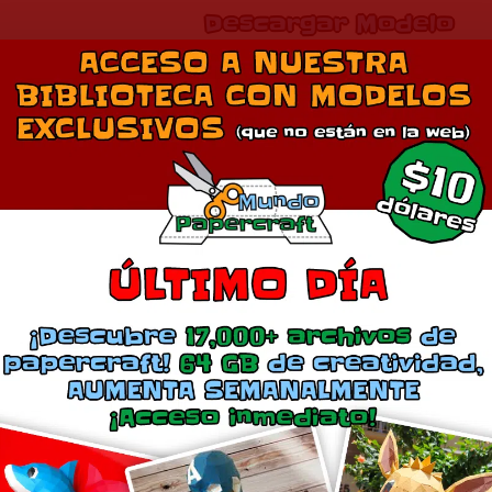
Descargar Modelo
Comparte esto:
Más
Naruto
Naruto
diciembre 6, 2023
abril 4, 2019
En «Anime»
En «Anime»