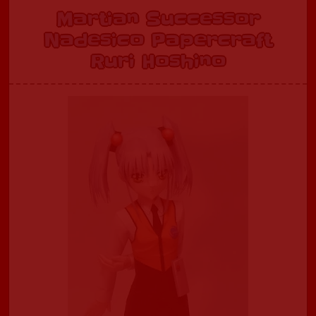
Martian Successor
Nadesico Papercraft
Ruri Hoshino