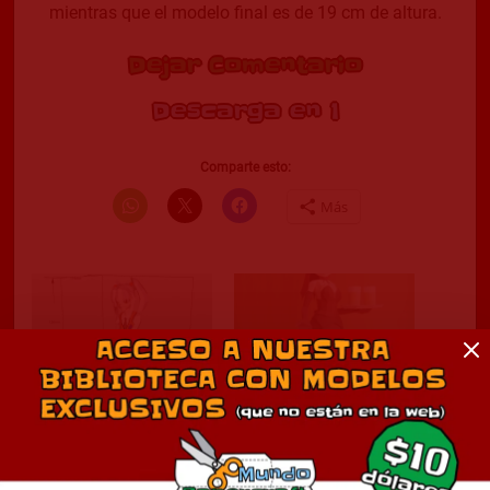
mientras que el modelo final es de 19 cm de altura.
Dejar Comentario
Descargar Modelo
Comparte esto:
Más
Ruri Hoshino
Mesera conejita
febrero 19, 2025
octubre 30, 2010
En «Anime»
En «Anime»