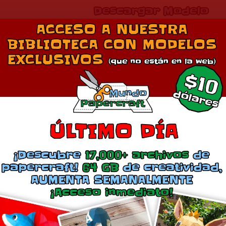
Descargar Modelo
Comparte esto:
Más
Jirafa LowPoly
Jirafa Móvil
abril 24, 2021
enero 2, 2019
En «Animales»
En «Animales»