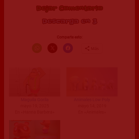
Dejar Comentario
Descarga en 2
Comparte esto:
Más
Maguila Gorila
Animales Low Poly
mayo 19, 2025
mayo 14, 2019
En «Hanna Barbera»
En «Animales»