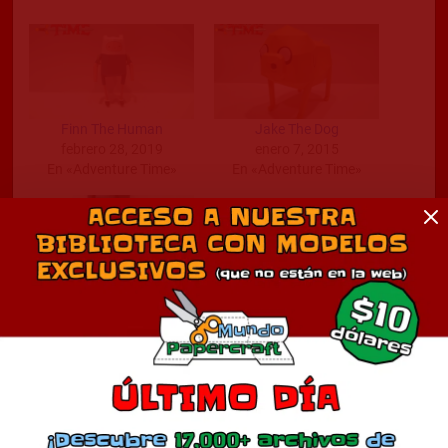
Finn The Human
Jake The Dog
febrero 28, 2019
enero 7, 2015
En «Adventure Time»
En «Adventure Time»
Marceline The Vampire
Queen
diciembre 30, 2014
En «Adventure Time»