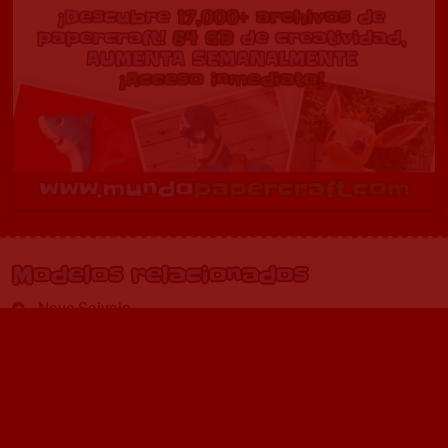
Modelos relacionados
Nave Saiyain
Nave Capsule Corp
Nave de Goku bebe
Highwind
Nave de Capsule Corp.