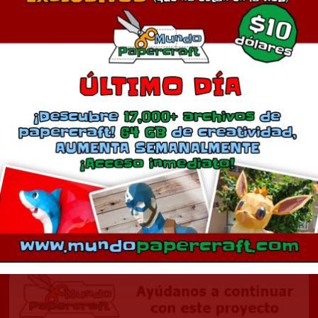
Nave día de la independencia
Des